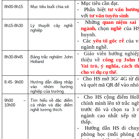
-
Mục tiêu cần đạt.
8h00-8h15
Mục tiêu buổi chia sẻ
-
Phân biệt
tư vấn hướn
với
tư vấn tuyển sinh
-
Những
quan niệm sai
8h15-8h30
Lý thuyết cây nghề
ngành,
chọn
nghề
của HS
nghiệp
huynh.
-
Các
yếu tố gốc rễ
của v
ngành nghề.
-
Giáo viên hướng nghiệp
8h30-8h45
Bảng trắc nghiệm John
thiệu về
công cụ John 
Holland
Vai trò, ý nghĩa, cách th
cho ví dụ cụ thể
.
-
Cho HS mở 3G/ 4G từ đi
8:45- 9h00
Hướng dẫn đăng nhập
và quét mã QR để vào nh
vào nhóm hướng
nghiệp của trường.
-
Cho HS cộng điểm Hol
9h00 –
Tìm hiểu về đặc điểm
chính mình lên tờ trắc ng
10h00
cá nhân và đặc điểm
trước đó và chọn ra 3
nghề tương thích.
ngành cao nhất xếp từ
thấp.
-
Hướng dẫn HS di chuy
phòng học (mỗi phòng 