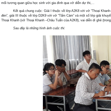
mối tương quan giữa học sinh với gia đình qua vở diễn dự thi,...
Kết quả chung cuộc: Giải I thuộc về lớp A2K8 với vở “Thoại Khanh- 
đèn”, giải III thuộc về lớp D2K9 với vở “Tấm Cám” và một số lớp giải khuyế
Thoại Khanh (vở Thoại Khanh –Châu Tuấn của A2K8), vai diễn dì ghẻ (tro
Sau đây là những hình ảnh cuộc thi: