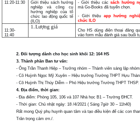
11:20-11:30
Giới thiệu sách hướng
- Giới thiệu các
sách hướng n
nghiệp và công cụ
mà Go-Books đã tuyển chọn.
hướng nghiệp của tổ
- Giới thiệu
app hướng nghiệ
chức lao động quốc tế
chức ILO
(ILO)
1.
Lượng giá
11:30-
Cho HS dùng điện thoại đăng q
11:40
vào form mẫu đánh giá sau buổi t
2. Đối tượng dành cho học sinh khối 12: 164 HS
3. Thành phần Ban tư vấn:
- Ông Trần Thanh Hiệp – Trưởng nhóm – Thành viên sáng lập nhó
- Cô Huỳnh Ngọc Mỹ Xuyên – Hiệu trưởng Trường THPT Hựu Thành
- Cô Huỳnh Thị Thúy Diễm – Phó Hiệu trưởng Trường THPT THSP.
4. Địa điểm, thời gian:
- Địa điểm: Phòng 105, 106 và 107 Nhà học B1 – Trường ĐHCT.
- Thời gian: Chủ nhật ngày: 18 /4/2021 ( Sáng 7giờ 30 – 11h40)
Rất mong Quý phụ huynh quan tâm và tạo điều kiện để các con tha
Trân trọng cảm ơn./.