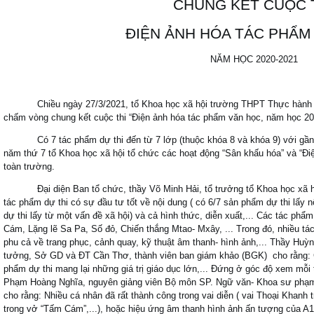
CHUNG KẾT CUỘC 
ĐIỆN ẢNH HÓA TÁC PHẨM
NĂM HỌC 2020-2021
Chiều ngày 27/3/2021, tổ Khoa học xã hội trường THPT Thực hành
chấm vòng chung kết cuộc thi “Điện ảnh hóa tác phẩm văn học, năm học 20
Có 7 tác phẩm dự thi đến từ 7 lớp (thuộc khóa 8 và khóa 9) với gần 
năm thứ 7 tổ Khoa học xã hội tổ chức các hoạt động “Sân khấu hóa” và “Đi
toàn trường.
Đại diện Ban tổ chức, thầy Võ Minh Hải, tổ trưởng tổ Khoa học x
tác phẩm dự thi có sự đầu tư tốt về nội dung ( có 6/7 sản phẩm dự thi lấy
dự thi lấy từ một vấn đề xã hội) và cả hình thức, diễn xuất,... Các tác ph
Cám, Lặng lẽ Sa Pa, Số đỏ, Chiến thắng Mtao- Mxây, ... Trong đó, nhiều 
phu cả về trang phục, cảnh quay, kỹ thuật âm thanh- hình ảnh,... Thầy Huỳn
tưởng, Sở GD và ĐT Cần Thơ, thành viên ban giám khảo (BGK) cho rằng: C
phẩm dự thi mang lại những giá trị giáo dục lớn,... Đứng ở góc độ xem mỗi t
Phạm Hoàng Nghĩa, nguyên giảng viên Bộ môn SP. Ngữ văn- Khoa sư phạm
cho rằng: Nhiều cá nhân đã rất thành công trong vai diễn ( vai Thoại Khanh 
trong vở “Tấm Cám”,...), hoặc hiệu ứng âm thanh hình ảnh ấn tượng của A