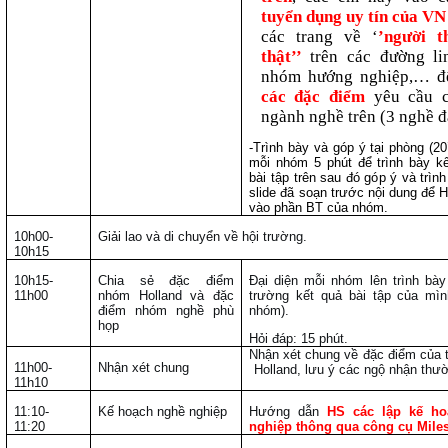
tuyển dụng uy tín của VN
các trang về ‘
’người t
thật’’
trên các đường li
nhóm hướng nghiệp,… để
các đặc điểm
yêu cầu 
ngành nghề trên (3 nghề đ
-Trình bày và góp ý tại phòng (20
mỗi nhóm 5 phút để trình bày k
bài tập trên sau đó góp ý và trìn
slide đã soạn trước nội dung để 
vào phần BT của nhóm.
10h00-
Giải lao và di chuyển về hội trường.
10h15
10h15-
Chia sẻ đặc điểm
Đại diện mỗi nhóm lên trình bày
11h00
nhóm Holland và đặc
trường kết quả bài tập của mìn
điểm nhóm nghề phù
nhóm).
họp
Hỏi đáp: 15 phút.
Nhận xét chung về đặc điểm của
11h00-
Nhận xét chung
Holland, lưu ý các ngộ nhận thư
11h10
11:10-
Kế hoạch nghề nghiệp
Hướng dẫn
HS các lập kế ho
11:20
nghiệp thông qua công cụ Mile