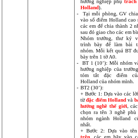
hướng nghiệp phụ
trách
Holland
).
-
Tại mỗi phòng, GV chi
vào số điểm Holland cao 
các em để chia thành 2 
sau đó giao cho các em bì
Nhóm trưởng, thư ký v
trình bày để làm bài 
nhóm. Mỗi kết quả BT đư
bày trên 1 tờ A0.
-
BT 1 (10’): Mỗi nhóm 
hướng nghiệp của trường
tóm tắt đặc điểm c
Holland của nhóm mình.
-
BT2 (30’):
+ Bước 1: Dựa vào các lờ
từ
đặc điểm Holland
và
b
hướng nghề thế giới
, cá
chọn ra tên 3 nghề phù
nhóm ngành Holland c
nhất.
+ Bước 2: Dựa vào tê
trên
, các em hãy vào c