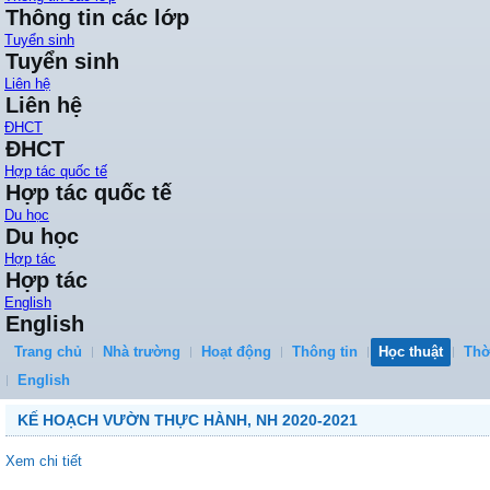
Thông tin các lớp
Tuyển sinh
Tuyển sinh
Liên hệ
Liên hệ
ĐHCT
ĐHCT
Hợp tác quốc tế
Hợp tác quốc tế
Du học
Du học
Hợp tác
Hợp tác
English
English
Trang chủ
Nhà trường
Hoạt động
Thông tin
Học thuật
Thờ
English
KẾ HOẠCH VƯỜN THỰC HÀNH, NH 2020-2021
Xem chi tiết