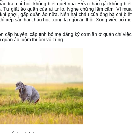
áu trai chỉ học không biết quét nhà. Đứa cháu gái không biết
. Tự giăt áo quần của ai tự lo
.
Nghe chừng lẩm cẩm. Vì mua
t khi phợi, gấp quần áo nữa. Nên hai cháu của ông bà chỉ biêt
hì xếp sẵn hai cháu học xong là ngồi ăn thôi. Xong việc bố mẹ
ên cấp huyên
, c
ấp tỉnh bố mẹ đăng ký cơm ăn ở quán chỉ việc
áu quần áo luộm thuộm vô cùng
.