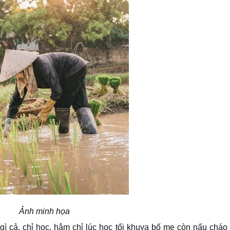
Ảnh minh họa
gì cả
, c
hỉ học
,
hậm chỉ lúc học tối khuya bố mẹ còn nấu cháo