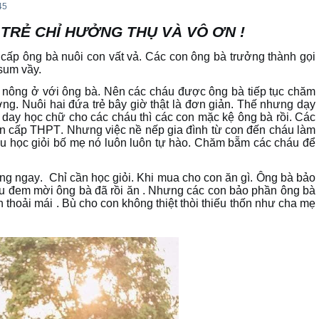
45
TRẺ CHỈ HƯỞNG THỤ VÀ VÔ ƠN !
cấp ông bà nuôi con vất vả. Các con ông bà trưởng thành gọi
sum vầy.
 nông ở với ông bà. Nên các cháu được ông bà tiếp tục chăm
ng. Nuôi hai đứa trẻ bây giờ thật là đơn giản. Thế nhưng dạy
 day học chữ cho các cháu thì các con mặc kệ ông bà rồi. Các
đến cấp THPT
.
Nhưng việc nề nếp gia đình từ con đến cháu làm
áu học giỏi bố mẹ nó luôn luôn tự hào. Chăm bẵm các cháu để
ứng ngay
.
Chỉ cần học giỏi
.
Khi mua cho con ăn gì. Ông bà bảo
u đem mời ông bà đã rồi ăn . Nhưng các con bảo phần ông bà
n thoải mái . Bù cho con không thiệt thòi thiếu thốn như cha mẹ