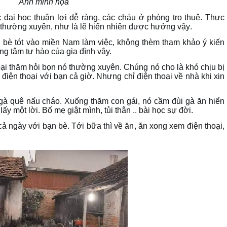
Ảnh minh họa
 đại học thuận lợi dễ ràng
, c
ác cháu ở phòng trọ thuê
.
Thực
g thường xuyên
, n
hư là lẽ hiển nhiên được hưởng vậy
.
 bè tót vào miền Nam làm việc
, k
hông thèm tham khảo ý kiến
ng tâm tự hào của gia đình v
ậy.
oại thăm hỏi bọn nó thường xuyên. Chúng nó cho là khó chịu bị
 điện thoại với bạn cả giờ. Nhưng chỉ điện thoại về nhà khi xin
gà quê nấu cháo. Xuống thăm con gái
, n
ó cầm đùi gà ăn hiển
ấy một lời. Bố mẹ giật mình
, t
ủi thân .. bài học sự đời
.
 cả ngày với bạn bè. Tới bữa thì về ăn
, ă
n xong xem điện thoại
,