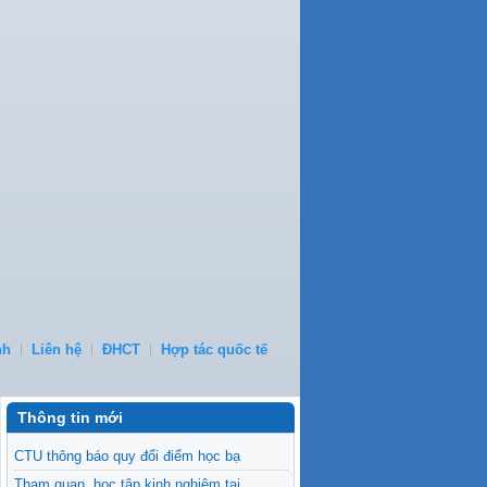
nh
Liên hệ
ĐHCT
Hợp tác quốc tế
Thông tin mới
CTU thông báo quy đổi điểm học bạ
Tham quan, học tập kinh nghiệm tại