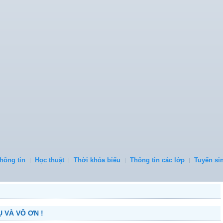
hông tin
Học thuật
Thời khóa biểu
Thông tin các lớp
Tuyển si
 VÀ VÔ ƠN !