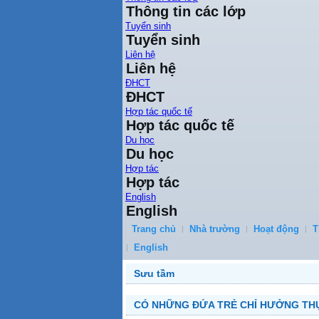
Thông tin các lớp
Tuyển sinh
Tuyển sinh
Liên hệ
Liên hệ
ĐHCT
ĐHCT
Hợp tác quốc tế
Hợp tác quốc tế
Du học
Du học
Hợp tác
Hợp tác
English
English
Trang chủ
Nhà trường
Hoạt động
T
English
Sưu tầm
CÓ NHỮNG ĐỨA TRẺ CHỈ HƯỞNG THỤ