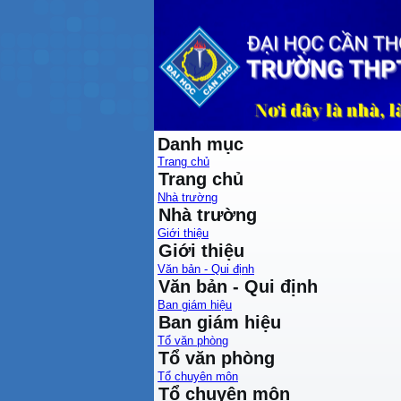
Danh mục
Trang chủ
Trang chủ
Nhà trường
Nhà trường
Giới thiệu
Giới thiệu
Văn bản - Qui định
Văn bản - Qui định
Ban giám hiệu
Ban giám hiệu
Tổ văn phòng
Tổ văn phòng
Tổ chuyên môn
Tổ chuyên môn