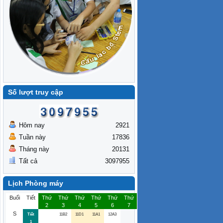
Số lượt truy cập
Hôm nay
2921
Tuần này
17836
Tháng này
20131
Tất cả
3097955
Lịch Phòng máy
Buổi
Tiết
Thứ
Thứ
Thứ
Thứ
Thứ
Thứ
2
3
4
5
6
7
S
Tiết
11B2
11D1
11A1
12A3
1