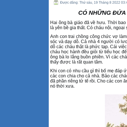
Được đăng: Thứ sáu, 19 Tháng 8 2022 03:
CÓ NHỮNG ĐỨA 
Hai ông bà giáo đã về hưu. Thời bao 
là yên bề gia thất. Có cháu nội
, n
goại 
Anh con trai chồng công chức vợ làm
sóc và dạy dỗ.
Cả nhà 4 người có lươ
dỗ các cháu thật là phức tạp
.
Cái việc
cháu học hành đều giỏi từ tiểu học 
ông bà lo lắng buồn phiền
.
Vì các ch
thấy được là rất quan tâm
.
Khi con có nhu cầu gì thì bố mẹ đáp 
các con chia cho cả nhà
.
Bảo các chá
đã phần riêng tử tế rồi. Cho các con ă
nó thời xưa
.