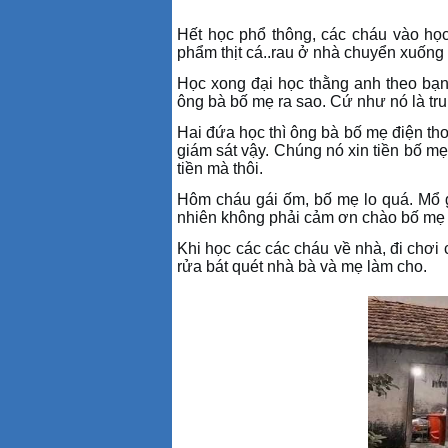
Hết học phổ thông
, c
ác cháu vào học
phẩm thịt cá..rau ở nhà chuyển xuốn
Học xong đại học thằng anh theo bạn
ông bà bố mẹ ra sao. Cứ như nó là tru
Hai đứa học thì ông bà bố mẹ điện th
giám sát vậy. Chúng nó xin tiền bố mẹ
tiền mà thôi
.
Hôm cháu gái ốm
, b
ố mẹ lo quá. Mổ 
nhiên không phải cảm ơn chào bố mẹ l
Khi học các các cháu về nhà
, đ
i chơi
r
ửa bát quét nhà bà và mẹ làm cho
.