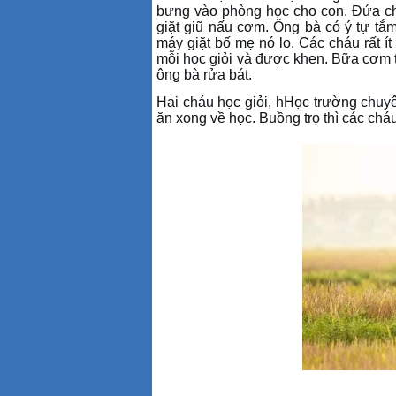
bưng vào phòng học cho con
.
Đứa ch
giặt giũ nấu cơm
.
Ông bà có ý tự tắm
máy giặt bố mẹ nó lo. Các cháu rất í
mỗi học giỏi và được khen. Bữa cơm t
ông bà rửa bát
.
Hai cháu học giỏi
, h
Học trường chuy
ăn xong về học. Buồng trọ thì các ch