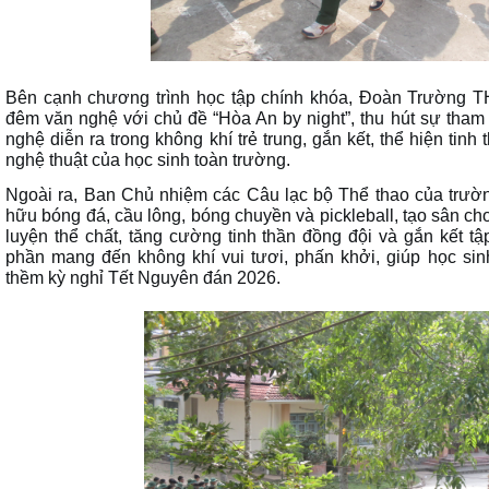
Bên cạnh chương trình học tập chính khóa,
Đoàn Trường T
đêm văn nghệ với chủ đề
“Hòa An by night”
, thu hút sự tham
nghệ diễn ra trong không khí trẻ trung, gắn kết, thể hiện tinh
nghệ thuật của học sinh toàn trường.
Ngoài ra,
Ban Chủ nhiệm các Câu lạc bộ Thể thao
của trườn
hữu bóng đá, cầu lông, bóng chuyền và pickleball
, tạo sân ch
luyện thể chất, tăng cường tinh thần đồng đội và gắn kết t
phần mang đến không khí vui tươi, phấn khởi, giúp học sin
thềm
kỳ nghỉ Tết Nguyên đán 2026
.