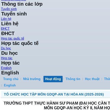
Thông tin các lớp
Tuyển sinh
Tuyển sinh
Liên hệ
Liên hệ
ĐHCT
ĐHCT
Hợp tác quốc tế
Hợp tác quốc tế
Du học
Du học
Hợp tác
Hợp tác
English
English
Trang chủ
Nhà trường
Hoạt động
Thông tin
Học thuật
Thờ
English
TỔ CHỨC HỌC TẬP MÔN GDQP-AN TẠI HÒA AN (2025-2026)
TRƯỜNG THPT THỰC HÀNH SƯ PHẠM (ĐẠI HỌC CẦN 
MÔN GDQP-AN HỌC KỲ II, NĂM HỌ