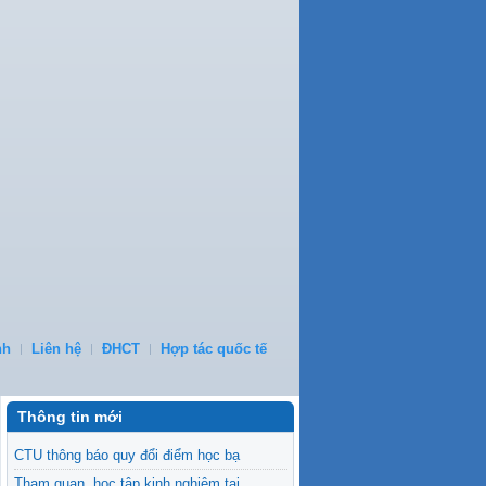
nh
Liên hệ
ĐHCT
Hợp tác quốc tế
Thông tin mới
CTU thông báo quy đổi điểm học bạ
Tham quan, học tập kinh nghiệm tại