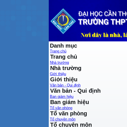
Danh mục
Trang chủ
Trang chủ
Nhà trường
Nhà trường
Giới thiệu
Giới thiệu
Văn bản - Qui định
Văn bản - Qui định
Ban giám hiệu
Ban giám hiệu
Tổ văn phòng
Tổ văn phòng
Tổ chuyên môn
Tổ chuyên môn