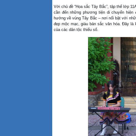
Với chủ đề
“Họa sắc Tây Bắc”
, tập thể lớp 1
cần đến những phương tiện di chuyển hiện đ
hướng về vùng Tây Bắc – nơi nổi bật với nhữ
đẹp mộc mạc, giàu bản sắc văn hóa. Đây là k
của các dân tộc thiểu số.