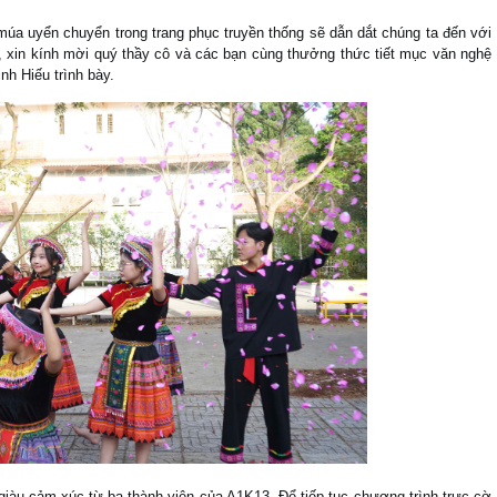
 múa uyển chuyển trong trang phục truyền thống sẽ dẫn dắt chúng ta đến với
 xin kính mời quý thầy cô và các bạn cùng thưởng thức tiết mục văn nghệ
h Hiếu trình bày.
iàu cảm xúc từ ba thành viên của A1K13. Để tiếp tục chương trình trực cờ