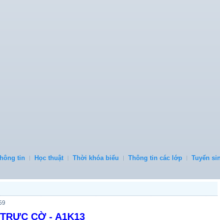
hông tin
Học thuật
Thời khóa biểu
Thông tin các lớp
Tuyển si
59
TRỰC CỜ - A1K13