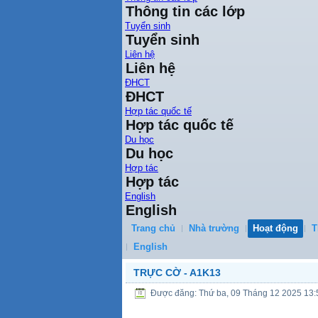
Thông tin các lớp
Tuyển sinh
Tuyển sinh
Liên hệ
Liên hệ
ĐHCT
ĐHCT
Hợp tác quốc tế
Hợp tác quốc tế
Du học
Du học
Hợp tác
Hợp tác
English
English
Trang chủ
Nhà trường
Hoạt động
T
English
TRỰC CỜ - A1K13
Được đăng: Thứ ba, 09 Tháng 12 2025 13: