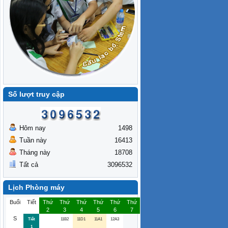
Số lượt truy cập
Hôm nay
1498
Tuần này
16413
Tháng này
18708
Tất cả
3096532
Lịch Phòng máy
Buổi
Tiết
Thứ
Thứ
Thứ
Thứ
Thứ
Thứ
2
3
4
5
6
7
S
Tiết
11B2
11D1
11A1
12A3
1