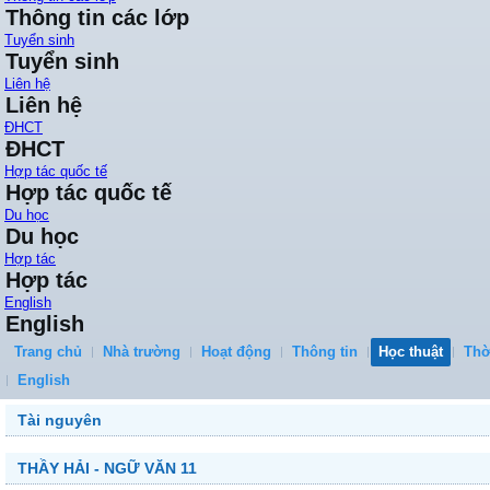
Thông tin các lớp
Tuyển sinh
Tuyển sinh
Liên hệ
Liên hệ
ĐHCT
ĐHCT
Hợp tác quốc tế
Hợp tác quốc tế
Du học
Du học
Hợp tác
Hợp tác
English
English
Trang chủ
Nhà trường
Hoạt động
Thông tin
Học thuật
Thờ
English
Tài nguyên
THẦY HẢI - NGỮ VĂN 11