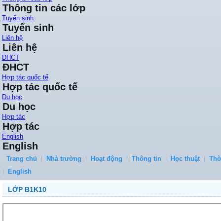
Thông tin các lớp
Tuyển sinh
Tuyển sinh
Liên hệ
Liên hệ
ĐHCT
ĐHCT
Hợp tác quốc tế
Hợp tác quốc tế
Du học
Du học
Hợp tác
Hợp tác
English
English
Trang chủ
Nhà trường
Hoạt động
Thông tin
Học thuật
Thờ
English
LỚP B1K10