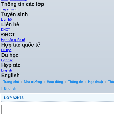
Thông tin các lớp
Tuyển sinh
Tuyển sinh
Liên hệ
Liên hệ
ĐHCT
ĐHCT
Hợp tác quốc tế
Hợp tác quốc tế
Du học
Du học
Hợp tác
Hợp tác
English
English
Trang chủ
Nhà trường
Hoạt động
Thông tin
Học thuật
Thờ
English
LỚP A2K13