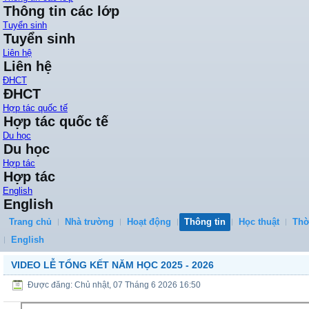
Thông tin các lớp
Tuyển sinh
Tuyển sinh
Liên hệ
Liên hệ
ĐHCT
ĐHCT
Hợp tác quốc tế
Hợp tác quốc tế
Du học
Du học
Hợp tác
Hợp tác
English
English
Trang chủ
Nhà trường
Hoạt động
Thông tin
Học thuật
Thờ
English
VIDEO LỄ TỔNG KẾT NĂM HỌC 2025 - 2026
Được đăng: Chủ nhật, 07 Tháng 6 2026 16:50